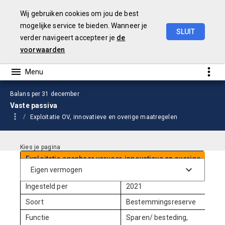
Wij gebruiken cookies om jou de best
mogelijke service te bieden. Wanneer je
SLUIT
verder navigeert accepteer je
de
Jaarstukken
2024
voorwaarden
Balans per 31 december
Vaste passiva
Exploitatie OV, innovatieve en overige maatregelen
Exploitatie openbaar vervoer, innovatieve en overige
maatregelen
Ingesteld per
2021
Soort
Bestemmingsreserve
Functie
Sparen/ besteding,