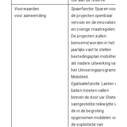
toe aan de reserve.
Voorwaarden
Spaarfunctie:
Sparen voor
voor aanwending
de projecten openbaar
vervoer en de innovatieve
en overige maatregelen.
De projecten zullen
benoemd worden in het
jaarlijks vast te stellen
bestedingsplan mobiliteit
als nadere uitwerking van
het Uitvoeringsprogramma
Mobiliteit.
Egalisatiefunctie:
Lasten en
baten moeten vallen
binnen de door uw Staten
vastgestelde reikwijdte van
de in de begroting
opgenomen middelen voor
de exploitatie van