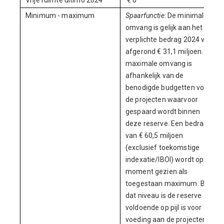
Vrije ruimte ultimo 2024
€ 0
Minimum - maximum
Spaarfunctie:
De minimale
omvang is gelijk aan het
verplichte bedrag 2024 van
afgerond € 31,1 miljoen. De
maximale omvang is
afhankelijk van de
benodigde budgetten voor
de projecten waarvoor
gespaard wordt binnen
deze reserve. Een bedrag
van € 60,5 miljoen
(exclusief toekomstige
indexatie/IBOI) wordt op dit
moment gezien als
toegestaan maximum. Bij
dat niveau is de reserve
voldoende op pijl is voor
voeding aan de projecten,