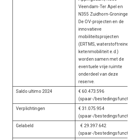
Veendam-Ter Apel en
N355 Zuidhorn-Groningen).
De OV-projecten en de
innovatieve
mobiliteitsprojecten
(ERTMS, waterstoftreinen,
ketenmobiliteit e.d.)
worden samen met de
eventuele vrije ruimte
onderdeel van deze
reserve.
Saldo ultimo 2024
€ 60.473.596
(spaar-/bestedingsfunctie)
Verplichtingen
€ 31.075.954
(spaar-/bestedingsfunctie)
Gelabeld
€ 29.397.642
(spaar-/bestedingsfunctie)