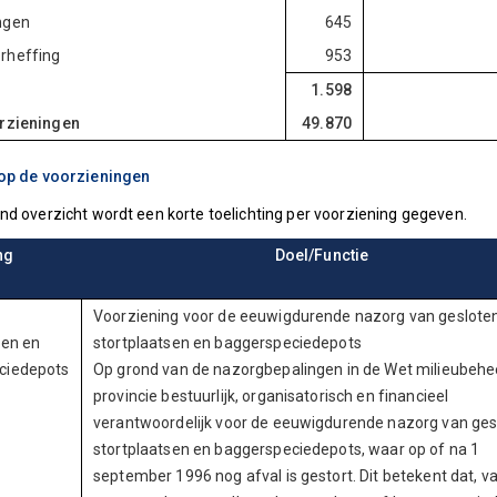
ngen
645
rheffing
953
1.598
orzieningen
49.870
 op de voorzieningen
nd overzicht wordt een korte toelichting per voorziening gegeven.
ng
Doel/Functie
Voorziening voor de eeuwigdurende nazorg van geslote
sen en
stortplaatsen en baggerspeciedepots
ciedepots
Op grond van de nazorgbepalingen in de Wet milieubehee
provincie bestuurlijk, organisatorisch en financieel
verantwoordelijk voor de eeuwigdurende nazorg van ges
stortplaatsen en baggerspeciedepots, waar op of na 1
september 1996 nog afval is gestort. Dit betekent dat, v