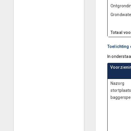
Ontgrondi
Grondwate
Totaal vo
Toelichting
In onderstaa
Voorzieni
Nazorg
stortplaat
baggerspe