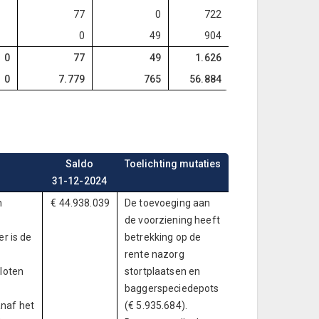
77
0
722
0
49
904
0
77
49
1.626
0
7.779
765
56.884
Saldo
Toelichting mutaties
31-12-2024
n
€ 44.938.039
De toevoeging aan
de voorziening heeft
r is de
betrekking op de
rente nazorg
loten
stortplaatsen en
baggerspeciedepots
anaf het
(€ 5.935.684).