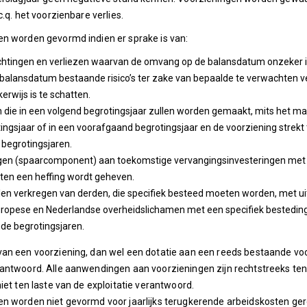
c.q. het voorzienbare verlies.
n worden gevormd indien er sprake is van:
chtingen en verliezen waarvan de omvang op de balansdatum onzeker is,
balansdatum bestaande risico’s ter zake van bepaalde te verwachten v
kerwijs is te schatten.
 die in een volgend begrotingsjaar zullen worden gemaakt, mits het mak
ingsjaar of in een voorafgaand begrotingsjaar en de voorziening strekt 
 begrotingsjaren.
gen (spaarcomponent) aan toekomstige vervangingsinvesteringen met e
ten een heffing wordt geheven.
en verkregen van derden, die specifiek besteed moeten worden, met u
ropese en Nederlandse overheidslichamen met een specifiek bestedings
de begrotingsjaren.
an een voorziening, dan wel een dotatie aan een reeds bestaande voorz
antwoord. Alle aanwendingen aan voorzieningen zijn rechtstreeks ten 
niet ten laste van de exploitatie verantwoord.
n worden niet gevormd voor jaarlijks terugkerende arbeidskosten gere