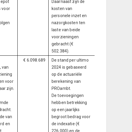
depot
Daarnaast zijn de
s voor
kosten van
personele inzet en
olgen
nazorgkosten ten
laste van beide
voorzieningen
gebracht (€
502.384).
€ 6.098.689
De stand per ultimo
, van
2024 is gebaseerd
ziening
op de actuariële
en voor
berekening van
ar zijn.
PROambt.
De toevoegingen
rmde
hebben betrekking
racht.
op een jaarlijks
rde van
begroot bedrag voor
rd en
de indexatie (€
t
226.000) en de