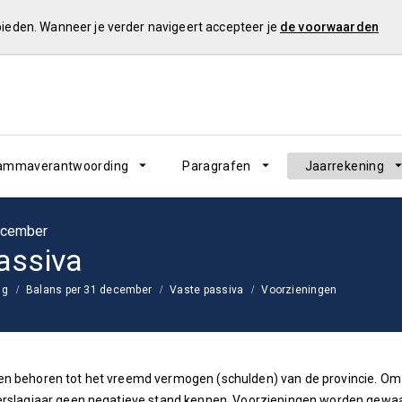
 bieden. Wanneer je verder navigeert accepteer je
de voorwaarden
ammaverantwoording
Paragrafen
Jaarrekening
ecember
assiva
ng
Balans per 31 december
Vaste passiva
Voorzieningen
n behoren tot het vreemd vermogen (schulden) van de provincie. Om 
verslagjaar geen negatieve stand kennen. Voorzieningen worden gewa