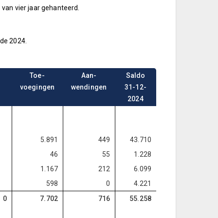
e van vier jaar gehanteerd.
nde 2024.
Toe-
Aan-
Saldo
voegingen
wendingen
31-12-
2024
5.891
449
43.710
46
55
1.228
1.167
212
6.099
598
0
4.221
0
7.702
716
55.258