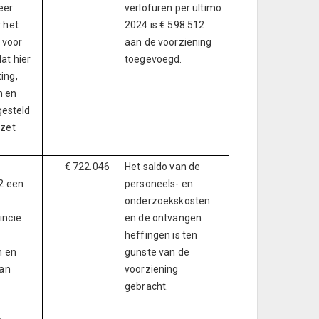
eer
verlofuren per ultimo
 het
2024 is € 598.512
 voor
aan de voorziening
at hier
toegevoegd.
ing,
n en
gesteld
ezet
€ 722.046
Het saldo van de
2 een
personeels- en
onderzoekskosten
incie
en de ontvangen
heffingen is ten
n en
gunste van de
van
voorziening
gebracht.