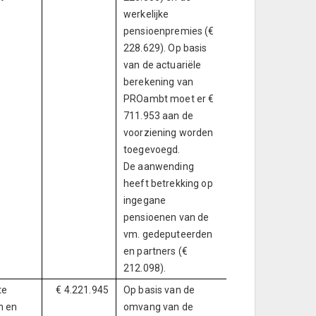
werkelijke
pensioenpremies (€
228.629). Op basis
van de actuariële
berekening van
PROambt moet er €
711.953 aan de
voorziening worden
toegevoegd.
De aanwending
heeft betrekking op
ingegane
pensioenen van de
vm. gedeputeerden
en partners (€
212.098).
te
€ 4.221.945
Op basis van de
n en
omvang van de