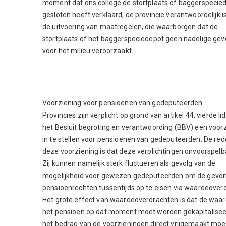
moment dat ons college de stortplaats of baggerspecie
gesloten heeft verklaard, de provincie verantwoordelijk i
de uitvoering van maatregelen, die waarborgen dat de
stortplaats of het baggerspeciedepot geen nadelige gev
voor het milieu veroorzaakt.
Voorziening voor pensioenen van gedeputeerden
Provincies zijn verplicht op grond van artikel 44, vierde lid
het Besluit begroting en verantwoording (BBV) een voor
in te stellen voor pensioenen van gedeputeerden. De red
deze voorziening is dat deze verplichtingen onvoorspelba
Zij kunnen namelijk sterk fluctueren als gevolg van de
mogelijkheid voor gewezen gedeputeerden om de gevo
pensioenrechten tussentijds op te eisen via waardeoverd
Het grote effect van waardeoverdrachten is dat de waa
het pensioen op dat moment moet worden gekapitalisee
het bedrag van de voorzieningen direct vrijgemaakt moe