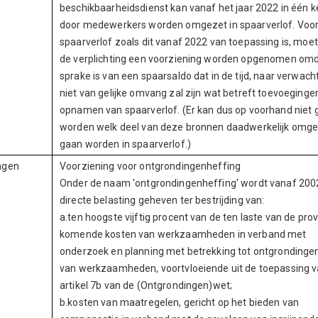
beschikbaarheidsdienst kan vanaf het jaar 2022 in één k
door medewerkers worden omgezet in spaarverlof. Voor
spaarverlof zoals dit vanaf 2022 van toepassing is, moet
de verplichting een voorziening worden opgenomen omd
sprake is van een spaarsaldo dat in de tijd, naar verwacht
niet van gelijke omvang zal zijn wat betreft toevoeginge
opnamen van spaarverlof. (Er kan dus op voorhand niet 
worden welk deel van deze bronnen daadwerkelijk omg
gaan worden in spaarverlof.)
ngen
Voorziening voor ontgrondingenheffing
Onder de naam 'ontgrondingenheffing' wordt vanaf 200
directe belasting geheven ter bestrijding van:
a.ten hoogste vijftig procent van de ten laste van de prov
komende kosten van werkzaamheden in verband met
onderzoek en planning met betrekking tot ontgrondinge
van werkzaamheden, voortvloeiende uit de toepassing 
artikel 7b van de (Ontgrondingen)wet;
b.kosten van maatregelen, gericht op het bieden van