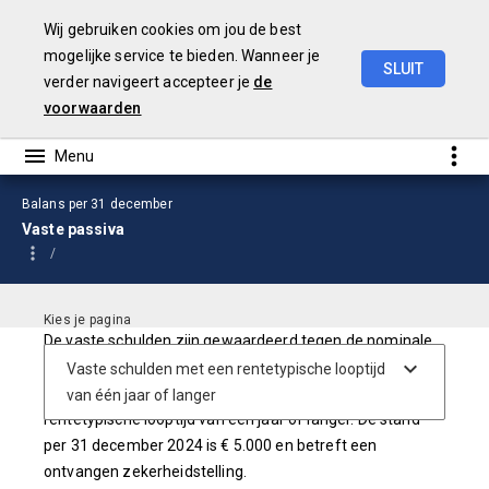
Wij gebruiken cookies om jou de best
mogelijke service te bieden. Wanneer je
SLUIT
verder navigeert accepteer je
de
Jaarstukken
2024
voorwaarden
Balans per 31 december
Vaste passiva
De vaste schulden zijn gewaardeerd tegen de nominale
waarde (hoofdsom) verminderd met het totaal van de
gedane aflossingen. De vaste schulden hebben een
rentetypische looptijd van één jaar of langer. De stand
per 31 december 2024 is € 5.000 en betreft een
ontvangen zekerheidstelling.