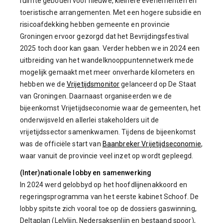
ruimte geboden voor nieuwe, kleinere evenementen en
toeristische arrangementen. Met een hogere subsidie en
risicoafdekking hebben gemeente en provincie
Groningen ervoor gezorgd dat het Bevrijdingsfestival
2025 toch door kan gaan. Verder hebben we in 2024 een
uitbreiding van het wandelknooppuntennetwerk mede
mogelijk gemaakt met meer onverharde kilometers en
hebben we de
Vrijetijdsmonitor
gelanceerd op De Staat
van Groningen. Daarnaast organiseerden we de
bijeenkomst Vrijetijdseconomie waar de gemeenten, het
onderwijsveld en allerlei stakeholders uit de
vrijetijdssector samenkwamen. Tijdens de bijeenkomst
was de officiële start van
Baanbreker Vrijetijdseconomie
,
waar vanuit de provincie veel inzet op wordt gepleegd.
(Inter)nationale lobby en samenwerking
In 2024 werd gelobbyd op het hoofdlijnenakkoord en
regeringsprogramma van het eerste kabinet Schoof. De
lobby spitste zich vooral toe op de dossiers gaswinning,
Deltaplan (Lelylijn, Nedersaksenlijn en bestaand spoor),