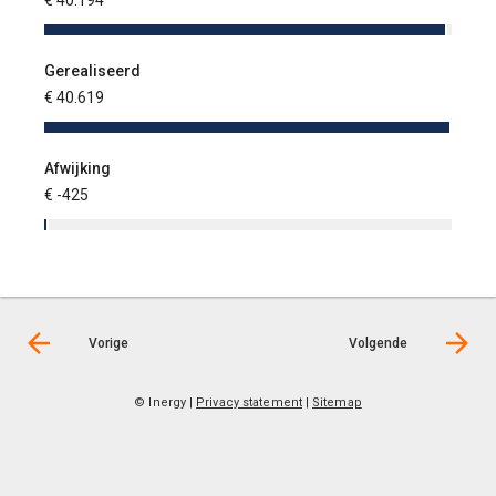
€ 40.194
€ -15.
Gerealiseerd
Gerea
€ 40.619
€ -22.
Afwijking
Afwijk
€ -425
€ 7.57
Vorige
Volgende
© Inergy
|
Privacy statement
|
Sitemap