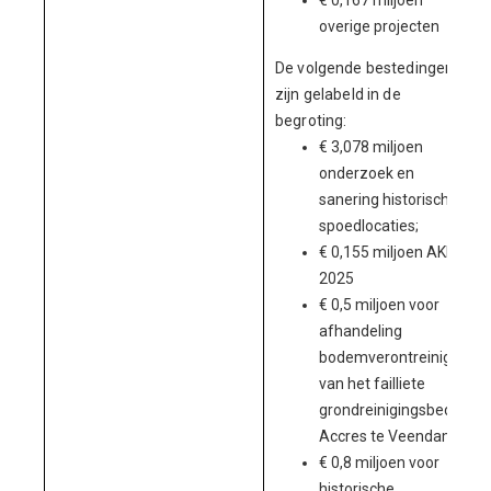
€ 0,167 miljoen
overige projecten
De volgende bestedingen
zijn gelabeld in de
begroting:
€ 3,078 miljoen
onderzoek en
sanering historisch
spoedlocaties;
€ 0,155 miljoen AKP
2025
€ 0,5 miljoen voor
afhandeling
bodemverontreiniging
van het failliete
grondreinigingsbedrijf
Accres te Veendam;
€ 0,8 miljoen voor
historische