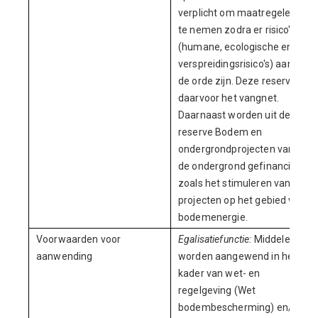
verplicht om maatregelen
te nemen zodra er risico's
(humane, ecologische en of
verspreidingsrisico's) aan
de orde zijn. Deze reserve is
daarvoor het vangnet.
Daarnaast worden uit de
reserve Bodem en
ondergrond
projecten vanuit
de ondergrond gefinancierd
zoals het stimuleren van
projecten op het gebied van
bodemenergie.
Voorwaarden voor
Egalisatiefunctie:
Middelen
aanwending
worden aangewend in het
kader van wet- en
regelgeving (Wet
bodembescherming) en/of