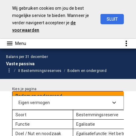
Wij gebruiken cookies om jou de best
mogelijke service te bieden. Wanneer je
SLUIT
verder navigeert accepteer je
de
Jaarstukken
2024
voorwaarden
Balans per 31 december
Vaste passiva
II Bestemmingsreserves
Bodem en ondergrond
Bodem en ondergrond
Ingesteld per
Begin jaren '90
Soort
Bestemmingsreserve
Functie
Egalisatie
Doel / Nut en noodzaak
Egalisatiefunctie:
Het betreft