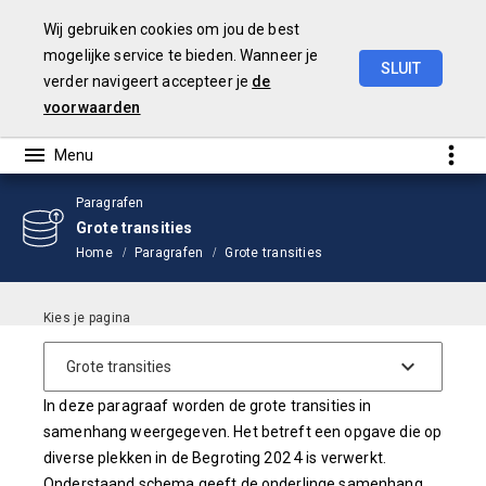
Wij gebruiken cookies om jou de best
mogelijke service te bieden. Wanneer je
SLUIT
verder navigeert accepteer je
de
Jaarstukken
2024
voorwaarden
Paragrafen
Grote transities
Home
Paragrafen
Grote transities
Inleiding
In deze paragraaf worden de grote transities in
samenhang weergegeven. Het betreft een opgave die op
diverse plekken in de Begroting 202
4
is verwerkt.
Onderstaand schema geeft de onderlinge samenhang