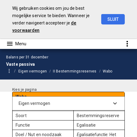
Wij gebruiken cookies om jou de best
mogelijke service te bieden. Wanneer je
SLUIT
verder navigeert accepteer je
de
Jaarstukken
2024
voorwaarden
Balans per 31 december
Vaste passiva
Eigen vermogen
II Bestemmingsreserves
Wabo
Wabo
Ingesteld per
2010
Soort
Bestemmingsreserve
Functie
Egalisatie
Doel / Nut en noodzaak
Egalisatiefunctie:
Het