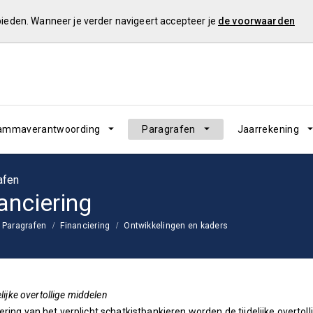
 bieden. Wanneer je verder navigeert accepteer je
de voorwaarden
ammaverantwoording
Paragrafen
Jaarrekening
afen
anciering
Paragrafen
Financiering
Ontwikkelingen en kaders
elijke overtollige middelen
ering van het verplicht schatkistbankieren worden de tijdelijke overt