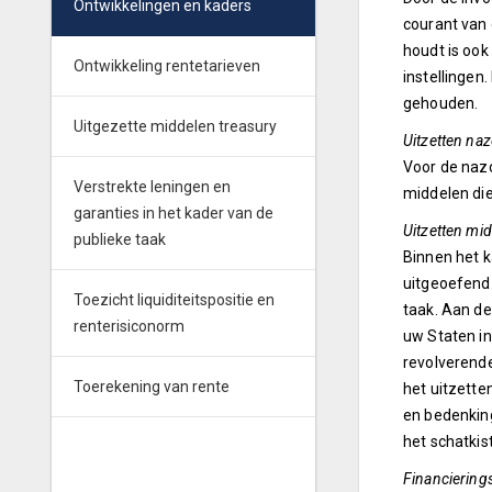
Ontwikkelingen en kaders
courant van 
houdt is ook
Ontwikkeling rentetarieven
instellingen
gehouden.
Uitgezette middelen treasury
Uitzetten na
Voor de nazo
Verstrekte leningen en
middelen die
garanties in het kader van de
Uitzetten mid
publieke taak
Binnen het k
uitgeoefend.
Toezicht liquiditeitspositie en
taak. Aan de
renterisiconorm
uw Staten in
revolverende
Toerekening van rente
het uitzette
en bedenking
het schatkis
Financiering