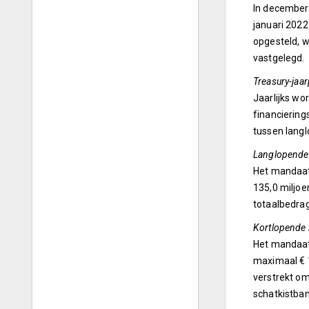
In december 
januari 202
opgesteld, w
vastgelegd.
Treasury-jaa
Jaarlijks wo
financiering
tussen langl
Langlopende
Het mandaat
135,0 miljoe
totaalbedrag
Kortlopende 
Het mandaat 
maximaal € 1
verstrekt om
schatkistban