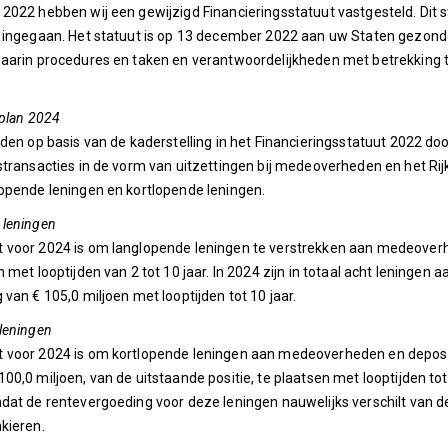
2022 hebben wij een gewijzigd Financieringsstatuut vastgesteld. Dit 
2 ingegaan. Het statuut is op 13 december 2022 aan uw Staten gezon
aarin procedures en taken en verantwoordelijkheden met betrekking to
rplan 2024
rden op basis van de kaderstelling in het Financieringsstatuut 2022 d
stransacties in de vorm van uitzettingen bij medeoverheden en het Rij
opende leningen en kortlopende leningen.
 leningen
 voor 2024 is om langlopende leningen te verstrekken aan medeover
n met looptijden van 2 tot 10 jaar. In 2024 zijn in totaal acht leninge
 van € 105,0 miljoen met looptijden tot 10 jaar.
leningen
voor 2024 is om kortlopende leningen aan medeoverheden en deposito'
00,0 miljoen, van de uitstaande positie, te plaatsen met looptijden tot
dat de rentevergoeding voor deze leningen nauwelijks verschilt van de
kieren.