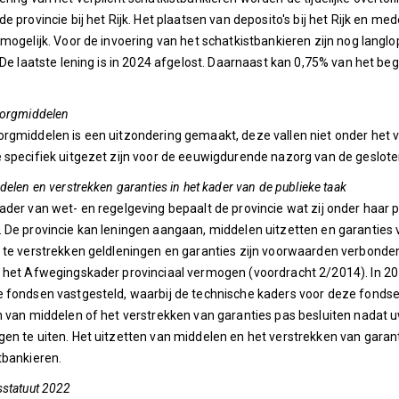
de provincie bij het Rijk. Het plaatsen van deposito's bij het Rijk en
 mogelijk. Voor de invoering van het schatkistbankieren zijn nog lang
. De laatste lening is in 2024 afgelost. Daarnaast kan 0,75% van het be
zorgmiddelen
rgmiddelen is een uitzondering gemaakt, deze vallen niet onder het v
 specifiek uitgezet zijn voor de eeuwigdurende nazorg van de geslot
delen en verstrekken garanties in het kader van de publieke taak
ader van wet- en regelgeving bepaalt de provincie wat zij onder haar 
 De provincie kan leningen aangaan, middelen uitzetten en garanties 
 te verstrekken geldleningen en garanties zijn voorwaarden verbonde
 het Afwegingskader provinciaal vermogen (voordracht 2/2014). In 201
 fondsen vastgesteld, waarbij de technische kaders voor deze fondsen 
n van middelen of het verstrekken van garanties pas besluiten nadat 
en te uiten. Het uitzetten van middelen en het verstrekken van garanti
tbankieren.
sstatuut 2022