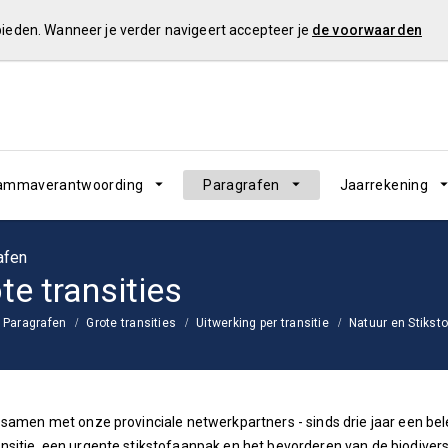
 bieden. Wanneer je verder navigeert accepteer je
de voorwaarden
ammaverantwoording
Paragrafen
Jaarrekening
afen
te transities
Paragrafen
Grote transities
Uitwerking per transitie
Natuur en Stiksto
 samen met onze provinciale netwerkpartners - sinds drie jaar een bel
sitie, een urgente stikstofaanpak en het bevorderen van de biodiversit