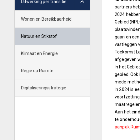
Uitwerking per transitie
partners heb
2024 hebben 
Wonen en Bereikbaarheid
Gebied (NPL
plaatsvinden
Natuur en Stikstof
gaan en een 
vastleggen v
Toekomst Lan
Klimaat en Energie
afgegeven wa
In het Gebie
Regie op Ruimte
gebied. Ook 
mede met het
Digitaliseringsstrategie
In 2024 is e
voortzetting
maatregelen 
Aan het ein
te onderhoud
aanpak Ruim