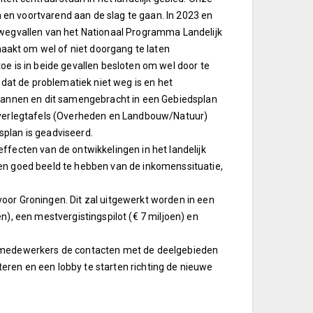
en voortvarend aan de slag te gaan. In 2023 en
 wegvallen van het Nationaal Programma Landelijk
akt om wel of niet doorgang te laten
e is in beide gevallen besloten om wel door te
 dat de problematiek niet weg is en het
plannen en dit samengebracht in een Gebiedsplan
 Overlegtafels (Overheden en Landbouw/Natuur)
plan is geadviseerd.
ffecten van de ontwikkelingen in het landelijk
n goed beeld te hebben van de inkomenssituatie,
oor Groningen. Dit zal uitgewerkt worden in een
), een mestvergistingspilot (€ 7 miljoen) en
p medewerkers de contacten met de deelgebieden
iteren en een lobby te starten richting de nieuwe