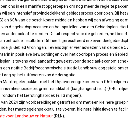
ben ons in een manifest opgeroepen om nog meer de regie te pakken 
wij een intensief provinciedekkend gebiedsproces doorlopen. Bij het
G) en 60% van de beschikbare middelen hebben wij een afweging gema
 van de gebiedsprocessen en het opstellen van een Gebiedsplan. Hierto
en ander ook af te ronden. Dit uit respect voor de gebieden, het besef
an behaalde resultaten. Dit heeft geresulteerd in zeven deelgebieds
delijk Gebied Groningen. Tevens zijn er vier adviezen van de beide
arin in positieve bewoordingen over het doorlopen proces en Gebieds
dsplan is tevens veel aandacht geweest voor de sociaal-economische e
is een notitie
Bedrijfseconomische situatie Landbouw
opgesteld om ee
 oog op het uitfaseren van de derogatie.
en Maatregelenpakket met het Rijk overeengekomen van € 60 miljoen v
 innovatiesubsidieprogramma stikstof (laaghangend fruit) (€ 40 miljoen
rondom het Liefstinghsbroek (€ 13 miljoen).
d van 2024 zijn voorbereidingen getroffen om met een kleinere groe
en, het maatregelenpakket uit te voeren, kleinere initiatieven te facil
te voor Landbouw en Natuur
(RLN).