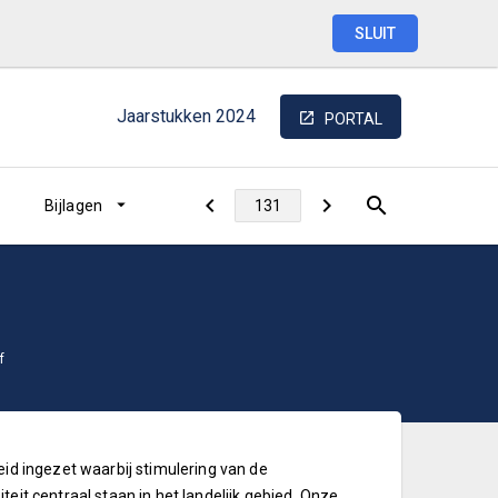
SLUIT
Jaarstukken
2024
PORTAL
Bijlagen
f
eid ingezet waarbij stimulering van de
eit centraal staan in het landelijk gebied. Onze