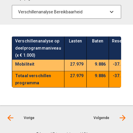
Verschillenanalyse op
Lasten
Baten
Reserve
deelprogrammaniveau
(x € 1.000)
Mobiliteit
27.979
9.886
-37.928
Totaal verschillen
27.979
9.886
-37.928
programma
Vorige
Volgende