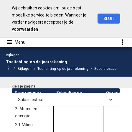
Wij gebruiken cookies om jou de best
mogelijke service te bieden. Wanneer je
SLUIT
verder navigeert accepteer je
de
Jaarstukken
2024
voorwaarden
Bijlagen
Toelichting op de jaarrekening
Bijlagen
Toelichting op de jaarrekening
Subsidiestaat
Programma /
Subsidies en
Oorspronkeli
Deelprogramma
bijdragen
raming 202
2. Milieu en
energie
2.1 Milieu