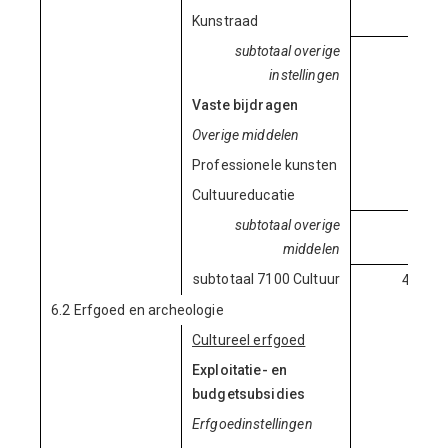
Kunstraad
185.
subtotaal overige
185.
instellingen
Vaste bijdragen
Overige middelen
Professionele kunsten
266.
Cultuureducatie
278.
subtotaal overige
545.
middelen
subtotaal 7100 Cultuur
4.454.
6.2 Erfgoed en archeologie
Cultureel erfgoed
Exploitatie- en
budgetsubsidies
Erfgoedinstellingen