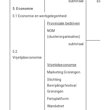
subtotaal
69.969.
5. Economie
5.1 Economie en werkgelegenheid
Provinciale bedrijven
NOM
750.
(clusterorganisaties)
subtotaal
750.
5.2
Vrijetijdseconomie
Vrijetijdseconomie
Marketing Groningen
Stichting
Bevrijdingsfestival
Groningen
Fietsplatform
Wandelnet