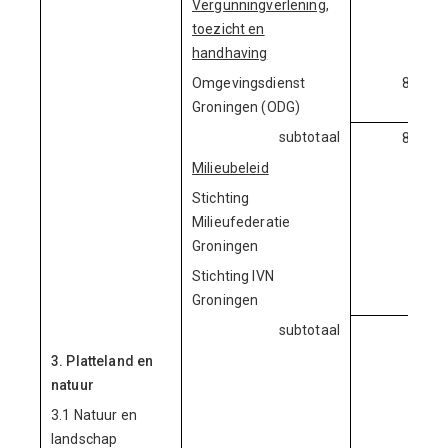
Vergunningverlening,
toezicht en
handhaving
Omgevingsdienst
8.202.
Groningen (ODG)
subtotaal
8.202.
Milieubeleid
Stichting
285.
Milieufederatie
Groningen
Stichting IVN
141.
Groningen
subtotaal
427.
3. Platteland en
natuur
3.1 Natuur en
landschap