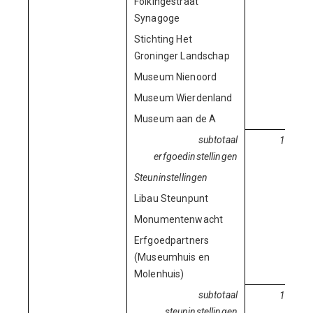
Folkingestraat
12.
Synagoge
Stichting Het
49.
Groninger Landschap
Museum Nienoord
143.
Museum Wierdenland
36.
Museum aan de A
140.
subtotaal
1.725.
erfgoedinstellingen
Steuninstellingen
Libau Steunpunt
245.
Monumentenwacht
263.
Erfgoedpartners
520.
(Museumhuis en
Molenhuis)
subtotaal
1.028.
steuninstellingen