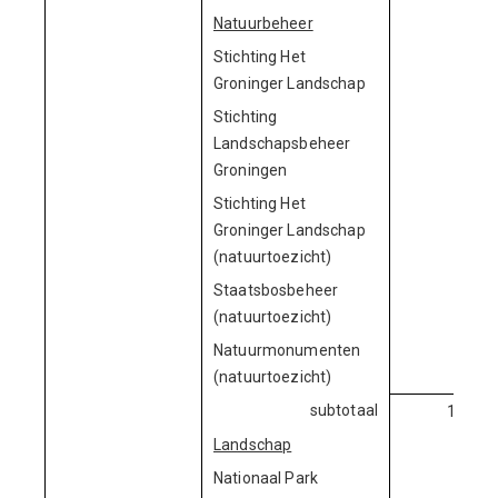
Natuurbeheer
Stichting Het
522.
Groninger Landschap
Stichting
437.
Landschapsbeheer
Groningen
Stichting Het
94.
Groninger Landschap
(natuurtoezicht)
Staatsbosbeheer
46.
(natuurtoezicht)
Natuurmonumenten
19.
(natuurtoezicht)
subtotaal
1.119.
Landschap
Nationaal Park
50.