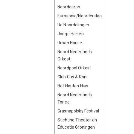
Noorderzon
137.
Eurosonic/Noorderslag
136.
De Noordelingen
122.
Jonge Harten
41.
Urban House
36.
Noord Nederlands
61.
Orkest
Noordpool Orkest
33.
Club Guy & Roni
48.
Het Houten Huis
41.
Noord Nederlands
50.
Toneel
Grasnapolsky Festival
41.
Stichting Theater en
10.
Educatie Groningen