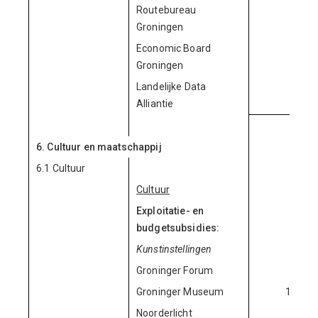
Routebureau
Groningen
Economic Board
Groningen
Landelijke Data
Alliantie
6. Cultuur en maatschappij
6.1 Cultuur
Cultuur
Exploitatie- en
budgetsubsidies:
Kunstinstellingen
Groninger Forum
69.
Groninger Museum
1.256.
Noorderlicht
142.