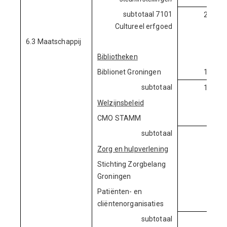
subtotaal 7101
2.754.
Cultureel erfgoed
6.3 Maatschappij
Bibliotheken
Biblionet Groningen
1.591.
subtotaal
1.591.
Welzijnsbeleid
CMO STAMM
656.
subtotaal
656.
Zorg en hulpverlening
Stichting Zorgbelang
749.
Groningen
Patiënten- en
166.
cliëntenorganisaties
subtotaal
915.