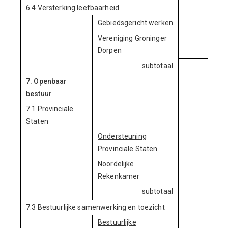
6.4 Versterking leefbaarheid
Gebiedsgericht werken
Vereniging Groninger
284.
Dorpen
subtotaal
284.
7. Openbaar
bestuur
7.1 Provinciale
Staten
Ondersteuning
Provinciale Staten
Noordelijke
353.
Rekenkamer
subtotaal
353.
7.3 Bestuurlijke samenwerking en toezicht
Bestuurlijke