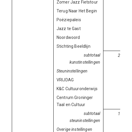
Zomer Jazz Fietstour
30.
Terug Naar Het Begin
30.
Poëziepaleis
12.
Jazz te Gast
10.
Noordwoord
36.
Stichting Beeldlijn
25.
subtotaal
2.375.
kunstinstellingen
Steuninstellingen
VRIJDAG
430.
K&C Cultuuronderwijs
489.
Centrum Groninger
428.
Taal en Cultuur
subtotaal
1.348.
steuninstellingen
Overige instellingen