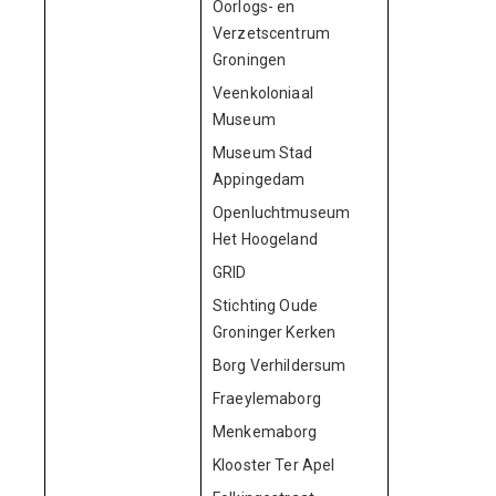
Oorlogs- en
18.
Verzetscentrum
Groningen
Veenkoloniaal
181.
Museum
Museum Stad
73.
Appingedam
Openluchtmuseum
153.
Het Hoogeland
GRID
20.
Stichting Oude
120.
Groninger Kerken
Borg Verhildersum
202.
Fraeylemaborg
202.
Menkemaborg
223.
Klooster Ter Apel
148.