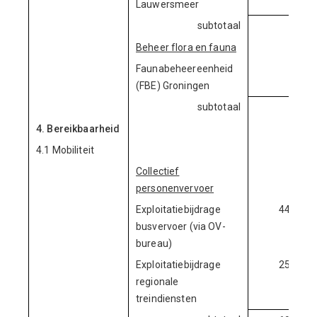
Lauwersmeer
subtotaal
50.
Beheer flora en fauna
Faunabeheereenheid
150.
(FBE) Groningen
subtotaal
150.
4. Bereikbaarheid
4.1 Mobiliteit
Collectief
personenvervoer
Exploitatiebijdrage
44.308.
busvervoer (via OV-
bureau)
Exploitatiebijdrage
25.661.
regionale
treindiensten