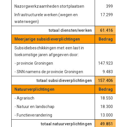
Nazorgwerkzaamheden stortplaatsen
399
Infrastructurele werken (wegen en
17.299
waterwegen)
totaal diensten/werken
61.416
Meerjarige subsidieverplichtingen
Bedrag
Subsidiebeschikkingen met een last in
toekomstige jaren afgegeven door:
- provincie Groningen
147.923
- SNN namens de provincie Groningen
9.483
totaal subsidieverplichtingen
157.406
Natuurverplichtingen
Bedrag
- Agrarisch
18.550
- Natuur en landschap
18.300
- Functieverandering
13.000
totaal natuurverplichtingen
49.851