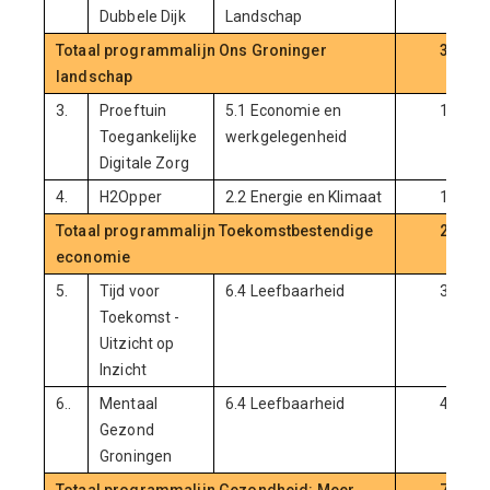
Dubbele Dijk
Landschap
Totaal programmalijn Ons Groninger
3,6
landschap
3.
Proeftuin
5.1 Economie en
1,0
Toegankelijke
werkgelegenheid
Digitale Zorg
4.
H2Opper
2.2 Energie en Klimaat
1,0
Totaal programmalijn Toekomstbestendige
2,0
economie
5.
Tijd voor
6.4 Leefbaarheid
3,0
Toekomst -
Uitzicht op
Inzicht
6..
Mentaal
6.4 Leefbaarheid
4,1
Gezond
Groningen