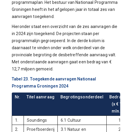
programmaplan. Het bestuur van Nationaal Programma
Groningen heeft in het afgelopen jaar in totaal zes van
aanvragen toegekend.
Hieronder staat een overzicht van de zes aanvragen die
in 2024 zijn toegekend. De projecten staan per
programmalijn gegroepeerd. In de derde kolom is
daarnaast te vinden onder welk onderdeel van de
provinciale begroting de desbetreffende aanvraag valt.
Met onderstaande aanvragen gaat een bedrag van €
12,7 miljoen gemoeid.
Tabel 23. Toegekende aanvragen Nationaal
Programma Groningen 2024
Nr.
Titel aanvraag
Begrotingsonderdeel
Bedrag
(x € 1
mln.)
1.
Soundings
6.1 Cultuur
1,0
2.
Proefboerderij
3.1 Natuur en
2,6